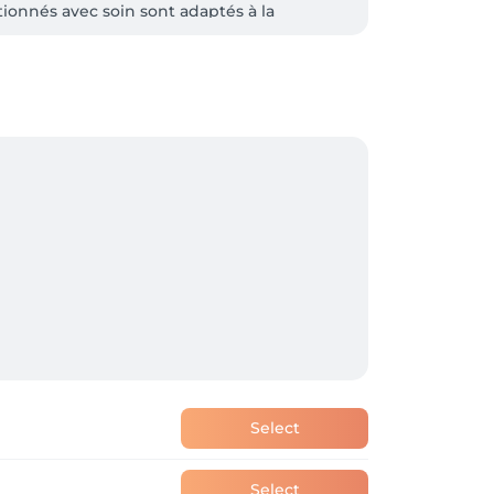
tionnés avec soin sont adaptés à la 
 de ses collaborateurs. Les espaces sont 
marque valorise le bien-être au travail, 
t les chevelures, et construisant une 
Select
Select