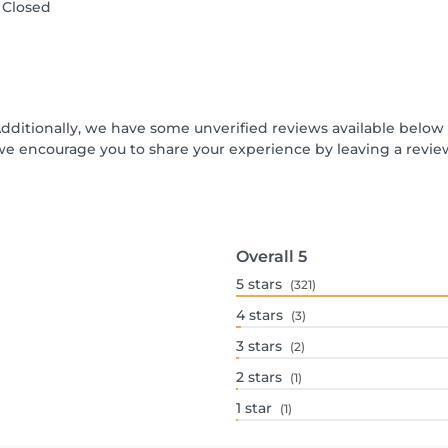
Closed
Additionally, we have some unverified reviews available below t
we encourage you to share your experience by leaving a revi
Overall
5
5
stars
(321)
4
stars
(3)
3
stars
(2)
2
stars
(1)
1
star
(1)