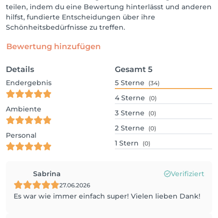
teilen, indem du eine Bewertung hinterlässt und anderen
hilfst, fundierte Entscheidungen über ihre
Schönheitsbedürfnisse zu treffen.
Bewertung hinzufügen
Details
Gesamt
5
Endergebnis
5
Sterne
(34)
4
Sterne
(0)
Ambiente
3
Sterne
(0)
2
Sterne
(0)
Personal
1
Stern
(0)
Sabrina
Verifiziert
27.06.2026
Es war wie immer einfach super! Vielen lieben Dank!