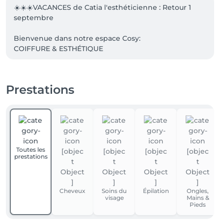
☀️☀️☀️VACANCES de Catia l'esthéticienne : Retour 1 
septembre 

Bienvenue dans notre espace Cosy:

COIFFURE & ESTHÉTIQUE 

NEW: LISSAGE AU TANIN (végétale)

Prestations
SPÉCIALISTE EN COUPES, BALAYAGES, LISSAGES 
BRESILIEN & JAPONAIS

Je travaille avec la marque Keune pour la coloration, 
shampoing et soin.

Et la marque DOX pour lissage et Botox.

Toutes les
prestations
Et un espace esthétique avec manucure et pédicure, 
épilation, beauté du regard avec Catia

Catiglow

Cheveux
Soins du
Épilation
Ongles,
visage
Mains &
Pieds