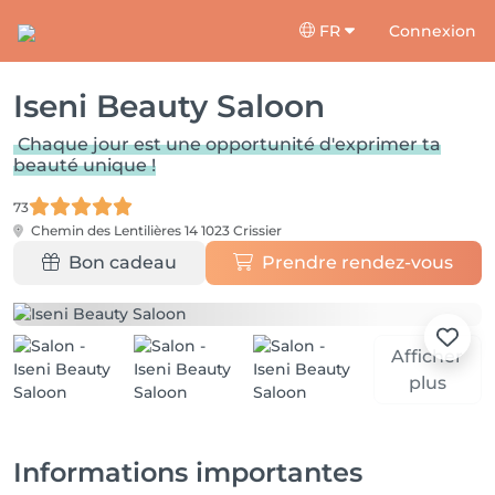
FR
Connexion
Iseni Beauty Saloon
Chaque jour est une opportunité d'exprimer ta
beauté unique !
73
Chemin des Lentilières 14
1023 Crissier
Bon cadeau
Prendre rendez-vous
Afficher
plus
Informations importantes