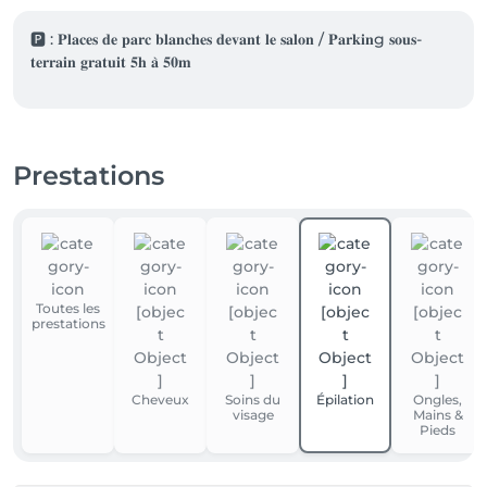
🅿️ : 𝐏𝐥𝐚𝐜𝐞𝐬 𝐝𝐞 𝐩𝐚𝐫𝐜 𝐛𝐥𝐚𝐧𝐜𝐡𝐞𝐬 𝐝𝐞𝐯𝐚𝐧𝐭 𝐥𝐞 𝐬𝐚𝐥𝐨𝐧 / 𝐏𝐚𝐫𝐤𝐢𝐧g 𝐬𝐨𝐮𝐬-
𝐭𝐞𝐫𝐫𝐚𝐢𝐧 𝐠𝐫𝐚𝐭𝐮𝐢𝐭 𝟓𝐡 𝐚̀ 𝟓𝟎𝐦
Prestations
Toutes les
prestations
Cheveux
Soins du
Épilation
Ongles,
visage
Mains &
Pieds