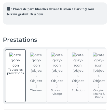
🅿️ : 𝐏𝐥𝐚𝐜𝐞𝐬 𝐝𝐞 𝐩𝐚𝐫𝐜 𝐛𝐥𝐚𝐧𝐜𝐡𝐞𝐬 𝐝𝐞𝐯𝐚𝐧𝐭 𝐥𝐞 𝐬𝐚𝐥𝐨𝐧 / 𝐏𝐚𝐫𝐤𝐢𝐧g 𝐬𝐨𝐮𝐬-
𝐭𝐞𝐫𝐫𝐚𝐢𝐧 𝐠𝐫𝐚𝐭𝐮𝐢𝐭 𝟓𝐡 𝐚̀ 𝟓𝟎𝐦
Prestations
Toutes les
prestations
Cheveux
Soins du
Épilation
Ongles,
visage
Mains &
Pieds