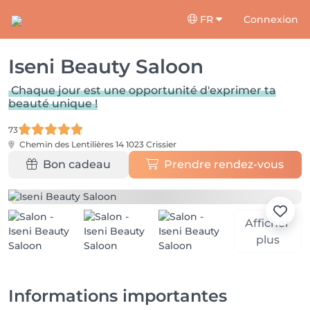
FR
Connexion
Iseni Beauty Saloon
Chaque jour est une opportunité d'exprimer ta
beauté unique !
73
Chemin des Lentilières 14
1023 Crissier
Bon cadeau
Prendre rendez-vous
Afficher
plus
Informations importantes