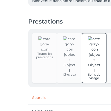
Bienvenue dans notre univers, où chaque dét
Chez Les Alliées de la Beauté, notre missio
rencontrent.

Prestations
Que vous veniez pour une coiffure, un soin e
attention.

✨ Ici, vous n’êtes pas qu’un rendez-vous dan
Merci de votre confiance, et au plaisir de vo
Avec douceur et passion,

Toutes les
prestations
Toute l’équipe des Alliées de la Beauté 

Cheveux
Soins du
visage
Sourcils