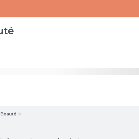
uté
 Beauté ✨
