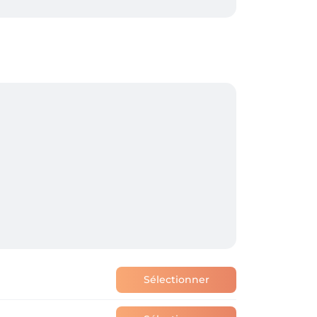
lance, professionnalisme et passion se 
li(e) avec le sourire et toute notre 
onseille, et que l’on chouchoute.

Sélectionner