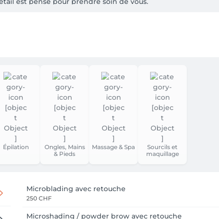
ail est pensé pour prendre soin de vous.

n est simple : vous faire passer un moment unique, où bienveil
sthétique ou une mise en beauté des ongles, vous serez accueil
s l’agenda – vous êtes une personne que l’on écoute, que l’on c
us sublimer très bientôt 💫

Épilation
Ongles, Mains
Massage & Spa
Sourcils et
& Pieds
maquillage
Microblading avec retouche
250 CHF
Microshading / powder brow avec retouche