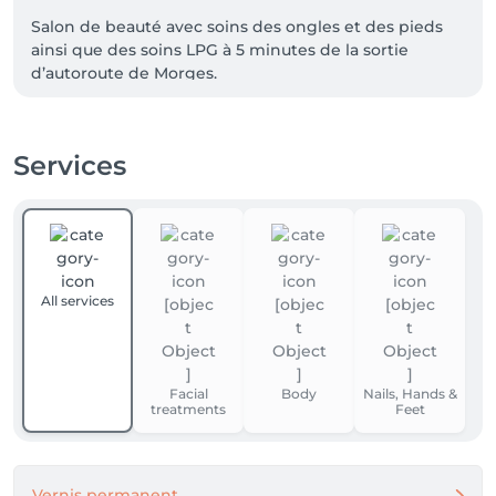
Salon de beauté avec soins des ongles et des pieds 
ainsi que des soins LPG à 5 minutes de la sortie 
d’autoroute de Morges.

Parking gratuit 

Services
Paiement :

Le paiement de la prestation doit être réalisé dans sa 
totalité à la fin du RDV.

Aucune demande de crédit ne sera acceptée.

Méthodes de paiement : TWINT / CASH / CARTES

All services
Rabais de 15% pour les étudiantes (non cumulable 
avec la carte fidélité) sur les soins des mains 
uniquement.
Facial
Body
Nails, Hands &
treatments
Feet
Vernis permanent