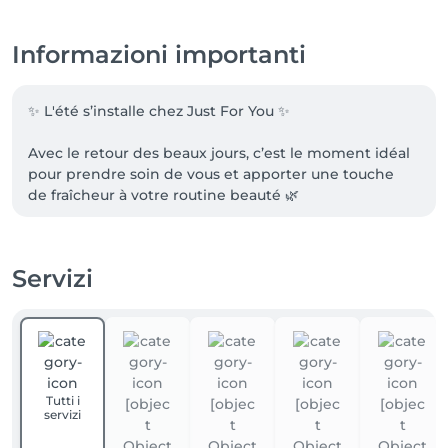
Informazioni importanti
✨ L'été s’installe chez Just For You ✨

Avec le retour des beaux jours, c’est le moment idéal 
pour prendre soin de vous et apporter une touche 
de fraîcheur à votre routine beauté 🌿

Que ce soit pour sublimer vos ongles, prendre soin 
de votre peau ou simplement vous accorder une 
pause bien-être, notre équipe est là pour vous 
Servizi
chouchouter.

Les plannings se remplissent rapidement, pensez à 
réserver votre moment à l’avance 🤍

Nous nous réjouissons de vous accueillir très bientôt.
Tutti i
servizi