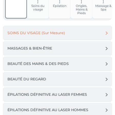
favorisent la réparation des tissus et revitalisent votre 
Soins du
Épilation
Ongles,
Massage &
peau en profondeur, tout en apportant une 
visage
Mains &
Spa
hydratation intense.

Pieds
📅 **Prenez rendez-vous dès aujourd'hui** pour 
découvrir ces soins révolutionnaires et bénéficier 
SOINS DU VISAGE (Sur Mesure)
d'une peau radieuse et revitalisée.

 Nous avons hâte de vous accueillir et de vous faire 
vivre ces nouvelles expériences 

MASSAGES & BIEN-ÊTRE
Pour plus d'informations ou pour réserver, n'hésitez 
pas à nous contacter
BEAUTÉ DES MAINS & DES PIEDS
BEAUTÉ DU REGARD
ÉPILATIONS DÉFINITIVE AU LASER FEMMES
ÉPILATIONS DÉFINITIVE AU LASER HOMMES