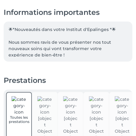
Informations importantes
🌟*Nouveautés dans votre Institut d'Epalinges *🌟

Nous sommes ravis de vous présenter nos tout 
nouveaux soins qui vont transformer votre 
expérience de bien-être !

✨ **Soins Carboxy** : Découvrez les bienfaits de la 
thérapie carboxy, qui utilise le dioxyde de carbone 
Prestations
pour stimuler la circulation sanguine, améliorer 
l'élasticité de la peau et réduire les signes de 
vieillissement. Une méthode innovante pour un teint 
éclatant et revitalisé 

🧬 **Soins aux Exosomes** : Plongez dans l'avenir des 
Toutes les
soins de la peau avec nos traitements aux exosomes. 
prestations
Ces puissants agents régénérateurs (cellules souches 
de rose de Dama )
