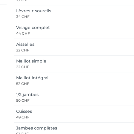
Lèvres + sourcils
34 CHF
Visage complet
44 CHF
Aisselles
22 CHF
Maillot simple
22 CHF
Maillot intégral
52 CHF
1/2 jambes
50 CHF
Cuisses
49 CHF
Jambes complètes
81 CHF