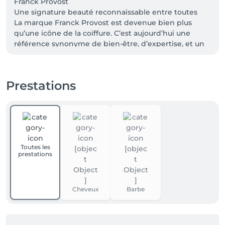
Franck Provost

Une signature beauté reconnaissable entre toutes

La marque Franck Provost est devenue bien plus 
qu’une icône de la coiffure. C’est aujourd’hui une 
référence synonyme de bien-être, d’expertise, et un 
créateur de tendances qui redéfinit l’expérience en 
salon.

Prestations
Fondée en 1975 par Franck Provost, notre marque est 
avant tout une histoire de passion et d’excellence 
transmise de père en fils. Franck et son fils Fabien, 
Directeur Artistique, travaillent main dans la main 
pour innover et insuffler à la marque un dynamisme 
Toutes les
sans cesse renouvelé.
prestations
Cheveux
Barbe