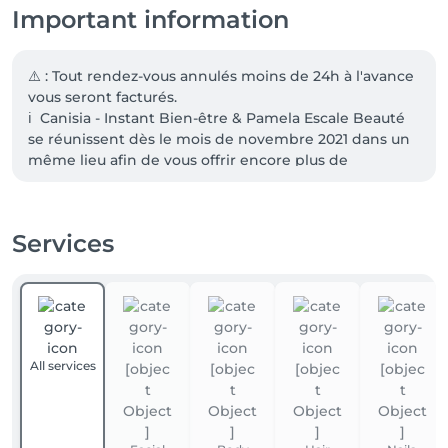
Important information
⚠️ : Tout rendez-vous annulés moins de 24h à l'avance 
vous seront facturés. 

ℹ️  Canisia - Instant Bien-être & Pamela Escale Beauté 
se réunissent dès le mois de novembre 2021 dans un 
même lieu afin de vous offrir encore plus de 
prestations! Beauty nails by Yola se joint à nous pour 
l'onglerie.

Services
 📞 Canisia +41﻿791062566

 📞Pamela +41762224975

 📞Yola      +41762960635

Au plaisir de prendre soin de vous, 

L'équipe Escale bien-être & Nails 🌸
All services