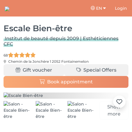
EN
Login
Escale Bien-être
Institut de beauté depuis 2009 | Esthéticiennes
CFC
68
Chemin de la Jonchère 1
2052 Fontainemelon
Gift voucher
Special Offers
Book appointment
Show
more