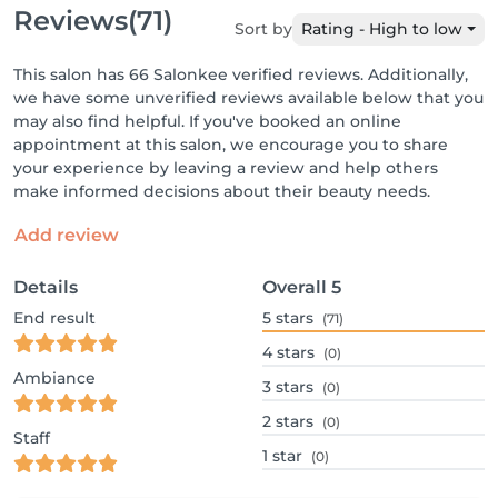
Reviews
(71)
Sort by
Rating - High to low
This salon has 66 Salonkee verified reviews. Additionally,
we have some unverified reviews available below that you
may also find helpful. If you've booked an online
appointment at this salon, we encourage you to share
your experience by leaving a review and help others
make informed decisions about their beauty needs.
Add review
Details
Overall
5
End result
5
stars
(71)
4
stars
(0)
Ambiance
3
stars
(0)
2
stars
(0)
Staff
1
star
(0)