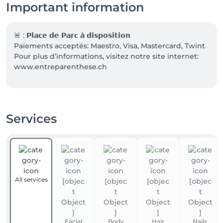
Important information
🚨 : 𝗣𝗹𝗮𝗰𝗲 𝗱𝗲 𝗣𝗮𝗿𝗰 𝗮̀ 𝗱𝗶𝘀𝗽𝗼𝘀𝗶𝘁𝗶𝗼𝗻 

Paiements acceptés: Maestro, Visa, Mastercard, Twint 

Pour plus d’informations, visitez notre site internet: 
www.entreparenthese.ch
Services
All services
Facial
Body
Hair
Nails,