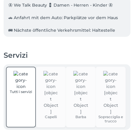
🦋 We Talk Beauty 💈 Damen - Herren - Kinder 🦋

🚗 Anfahrt mit dem Auto: Parkplätze vor dem Haus

🚌 Nächste öffentliche Verkehrsmittel: Haltestelle 
Oberkulm

💳 Zahlungsmöglichkeiten:

Servizi
Bezahlung per TWINT und Barzahlung möglich.
Tutti i servizi
Capelli
Barba
Sopracciglia e
trucco