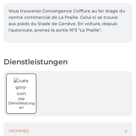
Vous trouverez Convergence Coiffure au 1er étage du 
centre commercial de La Praille. Celui-ci se trouve 
aux pieds du Stade de Genève. En voiture, depuis 
l'autoroute, prenez la sortie N°3 "La Praille".

Veuillez prendre note que les prix indiqués sur 
Salonkee sont communiqués à titre informatif et 
s'entendent de base. Ces derniers sont susceptibles 
Dienstleistungen
de varier selon le diagnostic réalisé à votre arrivée au 
salon/à l'institut et l'expertise du professionnel à qui 
vous confiez votre beauté. Dans tous les cas, un devis 
précis vous sera proposé et toutes réalisations de 
prestations seront effectuées avec votre accord. 

Alle
Un grand merci d'avance pour votre compréhension. 

Dienstleistung
en
Au plaisir de vous recevoir très vite.
HOMMES