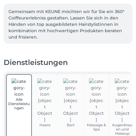
Gemeinsam mit KEUNE möchten wir für Sie ein 360° 
Coiffeurerlebniss gestalten. Lassen Sie sich in den 
Händen von top ausgebildeten Hairstylistinnen in 
kombination mit hochwertigen Produkten beraten 
und frisieren.

Unser Ziel ist es Ihre Haare, Ihr «Mind & Soul» zu 
verwöhnen und Ihnen ein erholsames Erlebnis zu 
ermöglichen, damit Sie uns bis zum nächsten 
Dienstleistungen
Besuch mit einem Lächeln verlassen.

Alle
Dienstleistu
ngen
Haare
Bart
Massage &
Augenbrau
Spa
en und
Makeup