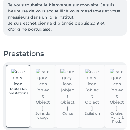
Je vous souhaite le bienvenue sur mon site. Je suis 
heureuse de vous accueillir à vous mesdames et vous 
messieurs dans un jolie institut. 

Je suis esthéticienne diplômée depuis 2019 et 
d’origine portugaise.

J’aime ce domaine esthétique et prendre soin de 
chacun de vous et je suis toujours en train 
d‘améliorer et avoir les meilleurs prestations pour 
Prestations
vous faire plaisir, parce que le meilleur 
investissement qu’on peut faire c’est en soi même!

À bientôt

Diana Tavares
Toutes les
prestations
Soins du
Corps
Épilation
Ongles,
visage
Mains &
Pieds