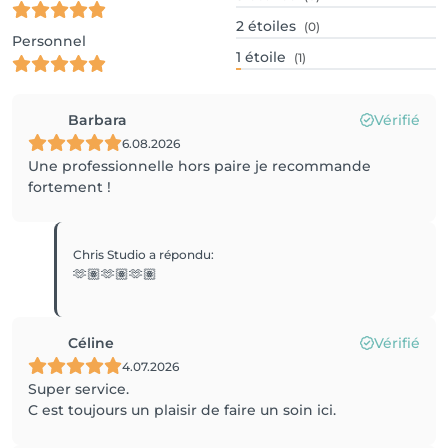
2
étoiles
(0)
Personnel
1
étoile
(1)
Barbara
Vérifié
6.08.2026
Une professionnelle hors paire je recommande
fortement !
Chris Studio
a répondu
:
🫶🏽🫶🏽🫶🏽
Céline
Vérifié
4.07.2026
Super service.
C est toujours un plaisir de faire un soin ici.