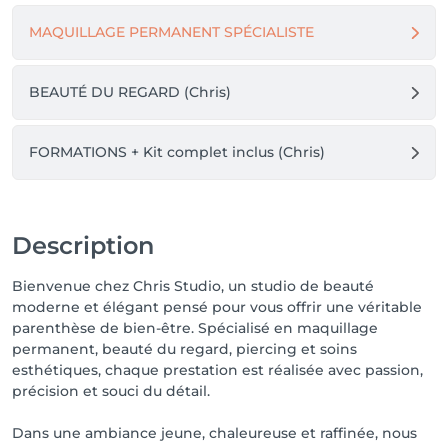
aujourd’hui partie intégrante de mon travail.

MAQUILLAGE PERMANENT SPÉCIALISTE
À travers Chris Studio, mon objectif est simple : vous 
accueillir dans un cadre chaleureux, vous conseiller 
avec sincérité et vous aider à vous sentir belle et 
BEAUTÉ DU REGARD (Chris)
confiante au quotidien 🌸

FORMATIONS + Kit complet inclus (Chris)
Description
Bienvenue chez Chris Studio, un studio de beauté
moderne et élégant pensé pour vous offrir une véritable
parenthèse de bien-être. Spécialisé en maquillage
permanent, beauté du regard, piercing et soins
esthétiques, chaque prestation est réalisée avec passion,
précision et souci du détail.
Dans une ambiance jeune, chaleureuse et raffinée, nous