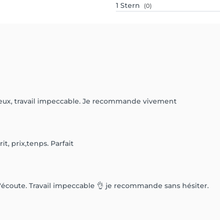
1
Stern
(0)
eureux, travail impeccable. Je recommande vivement
it, prix,tenps. Parfait
à l'écoute. Travail impeccable 👌 je recommande sans hésiter.