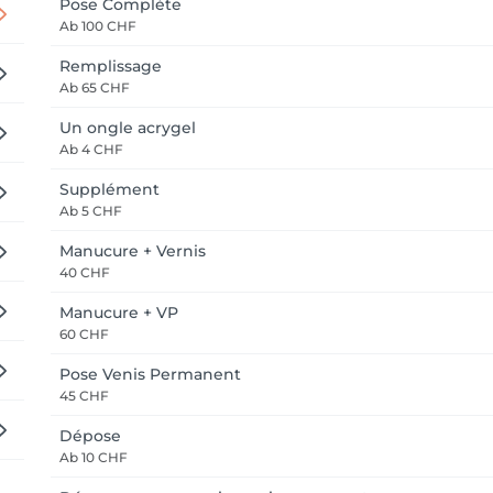
Pose Complète
Ab
100 CHF
Remplissage
Ab
65 CHF
Un ongle acrygel
Ab
4 CHF
Supplément
Ab
5 CHF
Manucure + Vernis
40 CHF
Manucure + VP
60 CHF
Pose Venis Permanent
45 CHF
Dépose
Ab
10 CHF