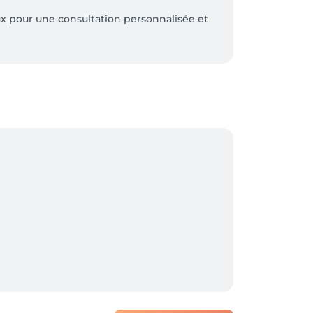
ux pour une consultation personnalisée et 
 vous et de votre beauté naturelle.

e expérience et nos techniques de travail 
 à côté de l'arrêt de bus. On a hâte de vous 