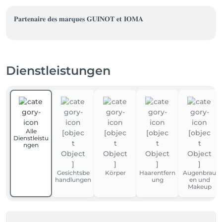
𝐏𝐚𝐫𝐭𝐞𝐧𝐚𝐢𝐫𝐞 𝐝𝐞𝐬 𝐦𝐚𝐫𝐪𝐮𝐞𝐬 𝐆𝐔𝐈𝐍𝐎𝐓 𝐞𝐭 𝐈𝐎𝐌𝐀
Dienstleistungen
Alle
Dienstleistu
ngen
Gesichtsbe
Körper
Haarentfern
Augenbrau
handlungen
ung
en und
Makeup