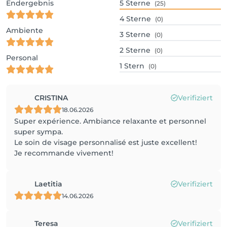
Endergebnis
5
Sterne
(25)
4
Sterne
(0)
Ambiente
3
Sterne
(0)
2
Sterne
(0)
Personal
1
Stern
(0)
CRISTINA
Verifiziert
18.06.2026
Super expérience. Ambiance relaxante et personnel
super sympa.
Le soin de visage personnalisé est juste excellent!
Je recommande vivement!
Laetitia
Verifiziert
14.06.2026
Teresa
Verifiziert