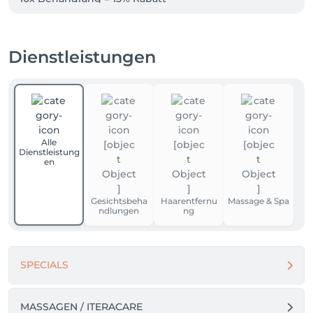
👉 Gültig für alle Behandlungen, ausgenommen 
Kombis. Flexibel einlösbar.

Dienstleistungen
Wir bieten Ihnen auch individuell zugeschnittene 
Behandlungen.

Kontaktieren Sie uns gerne für ein persönliches 
Angebot.
Alle
Dienstleistung
en
Gesichtsbeha
Haarentfernu
Massage & Spa
ndlungen
ng
SPECIALS
MASSAGEN / ITERACARE