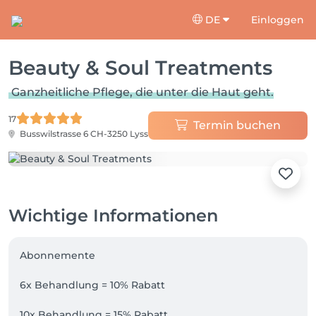
DE
Einloggen
Beauty & Soul Treatments
Ganzheitliche Pflege, die unter die Haut geht.
17
Termin buchen
Busswilstrasse 6
CH-3250 Lyss
Wichtige Informationen
Abonnemente

6x Behandlung = 10% Rabatt

10x Behandlung = 15% Rabatt
