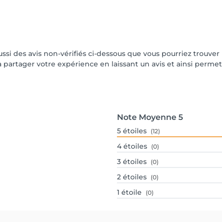
aussi des avis non-vérifiés ci-dessous que vous pourriez trouver
partager votre expérience en laissant un avis et ainsi permettr
Note Moyenne
5
5
étoiles
(12)
4
étoiles
(0)
3
étoiles
(0)
2
étoiles
(0)
1
étoile
(0)