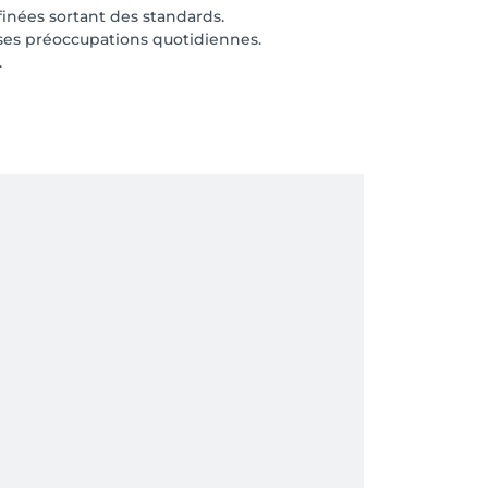
inées sortant des standards.
s ses préoccupations quotidiennes.
.