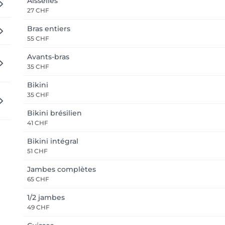
Aisselles
27 CHF
Bras entiers
55 CHF
Avants-bras
35 CHF
Bikini
35 CHF
Bikini brésilien
41 CHF
Bikini intégral
51 CHF
Jambes complètes
65 CHF
1/2 jambes
49 CHF