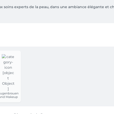
x soins experts de la peau, dans une ambiance élégante et ch
n face de la clinique  

ens  

x  

vous doit être effectuée au minimum 48h à l’avance.

turé.

ous accueillir ✨
ugenbrauen
und Makeup