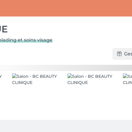
UE
oblading et soins visage
Ge