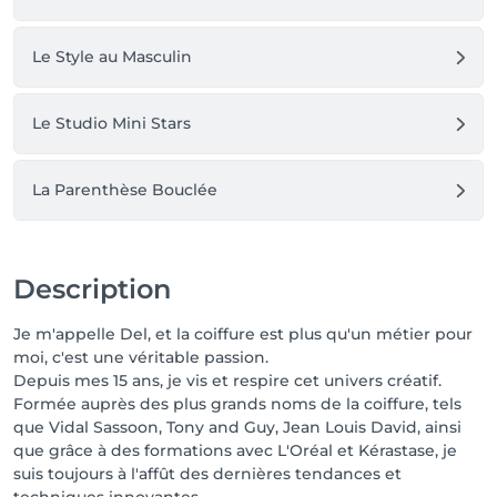
🎀NOUVEAU : ll vous est désormais possible de 
Le Style au Masculin
prendre votre prochain rendez-vous en ligne 
directement sur Salonkee ! Pour votre premier 
rendez-vous sur notre nouveau site, il vous faudra 
Le Studio Mini Stars
créer un compte (cela prend 1 à 2 minutes 
maximum). Une fois votre compte créé, il ne vous 
restera plus qu'à réserver votre service.
La Parenthèse Bouclée
Description
Je m'appelle Del, et la coiffure est plus qu'un métier pour
moi, c'est une véritable passion.
Depuis mes 15 ans, je vis et respire cet univers créatif.
Formée auprès des plus grands noms de la coiffure, tels
que Vidal Sassoon, Tony and Guy, Jean Louis David, ainsi
que grâce à des formations avec L'Oréal et Kérastase, je
suis toujours à l'affût des dernières tendances et