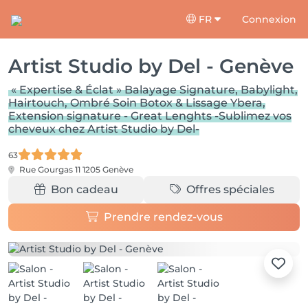
FR
Connexion
Artist Studio by Del - Genève
« Expertise & Éclat » Balayage Signature, Babylight,
Hairtouch, Ombré Soin Botox & Lissage Ybera,
Extension signature - Great Lenghts -Sublimez vos
cheveux chez Artist Studio by Del-
63
Rue Gourgas 11
1205 Genève
Bon cadeau
Offres spéciales
Prendre rendez-vous