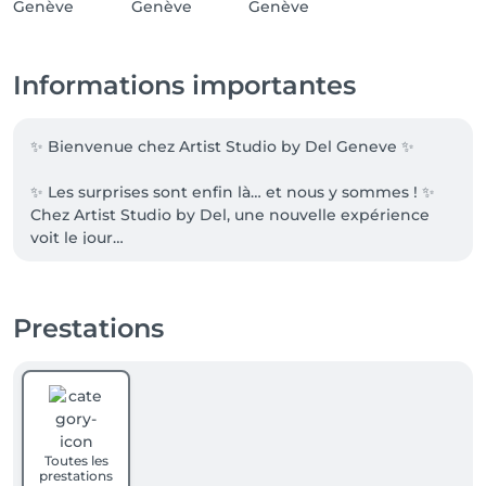
Informations importantes
✨ Bienvenue chez Artist Studio by Del Geneve ✨

✨ Les surprises sont enfin là… et nous y sommes ! ✨

Chez Artist Studio by Del, une nouvelle expérience 
voit le jour…

💎 Les extensions Great Lengths sont désormais 
disponibles au salon

Kératine, Weft ou Tapes : chaque pose est 
Prestations
entièrement personnalisée pour un résultat naturel, 
invisible et sur-mesure.

🔍 Une consultation est obligatoire

Véritable moment d’échange et d’expertise, elle 
nous permet de définir ensemble la technique, la 
longueur et le résultat idéal.

Toutes les
👉 Cette consultation est payante, mais entièrement 
prestations