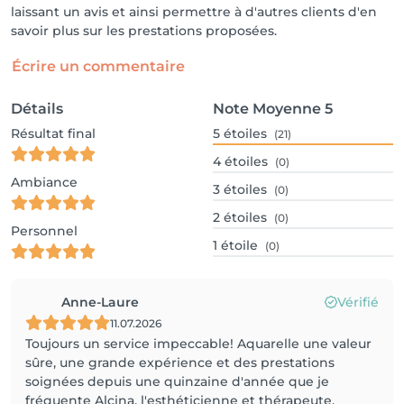
laissant un avis et ainsi permettre à d'autres clients d'en
savoir plus sur les prestations proposées.
Écrire un commentaire
Détails
Note Moyenne
5
Résultat final
5
étoiles
(21)
4
étoiles
(0)
Ambiance
3
étoiles
(0)
2
étoiles
(0)
Personnel
1
étoile
(0)
Anne-Laure
Vérifié
11.07.2026
Toujours un service impeccable! Aquarelle une valeur
sûre, une grande expérience et des prestations
soignées depuis une quinzaine d'année que je
fréquente Alcina, l'esthéticienne et thérapeute.