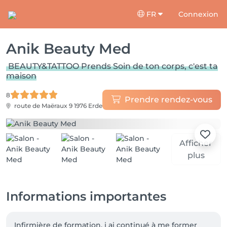
FR
Connexion
Anik Beauty Med
BEAUTY&TATTOO Prends Soin de ton corps, c'est ta
maison
8
Prendre rendez-vous
route de Maëraux 9
1976 Erde
Afficher
plus
Informations importantes
Infirmière de formation, j ai continué à me former 