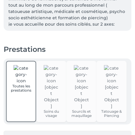
tout au long de mon parcours professionnel ( 
tatoueuse artistique, médicale et cosmétique, psycho 
socio esthéticienne et formation de piercing) 

je vous accueille pour des soins ciblés, sur 2 axes:

                    BEAUTY & TATTOO 

Vous trouverez ce qui vous convient! 

Prestations
Je collabore aussi avec le Centre du Sein de l hôpital 
de Sion, n hésitez pas à me contacter afin de profiter 
des tarifs préférentiels pour les patientes de l 
hôpital!. les personnes AVS/AI/ Étudiants-es 10%off.

mon institut ANIKBEAUTYMED  se trouve à 
Toutes les
prestations
Soins du
Sourcils et
Tatouage &
visage
maquillage
Piercing