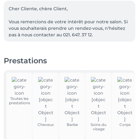
Cher Cliente, chère Client,

Vous remercions de votre intérêt pour notre salon. Si 
vous souhaiterais prendre un rendez-vous, n'hésitez 
pas à nous contacter au 021, 647, 37 12.

Il est possible que nous puissions vous offrir un 
créneau, même si nos horaires sont complets.

Prestations
Cordialement,

Toutes les
prestations
Cheveux
Barbe
Soins du
Corps
visage