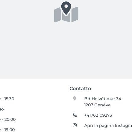
Contatto
 - 15:30
Bd Helvétique 34
1207 Genève
so
+41762109273
 - 20:00
Apri la pagina Instag
 - 19:00