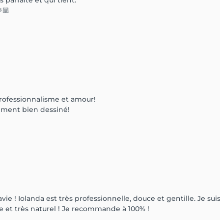
parfaite et qui tient.
🏼
professionnalisme et amour!
lement bien dessiné!
ravie ! Iolanda est très professionnelle, douce et gentille. Je
que et très naturel ! Je recommande à 100% !