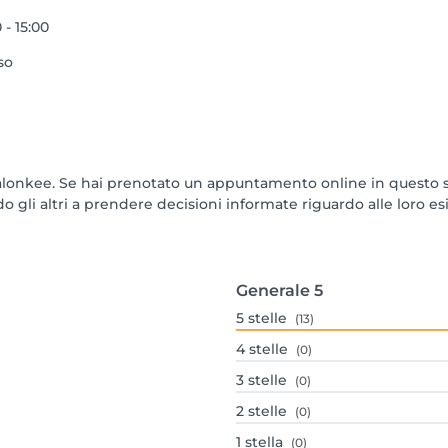
 - 15:00
so
Salonkee. Se hai prenotato un appuntamento online in questo s
 gli altri a prendere decisioni informate riguardo alle loro es
Generale
5
5
stelle
(13)
4
stelle
(0)
3
stelle
(0)
2
stelle
(0)
1
stella
(0)