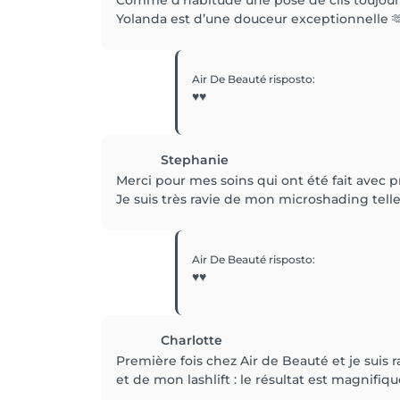
Comme d’habitude une pose de cils toujours 
Yolanda est d’une douceur exceptionnelle 
Air De Beauté
risposto
:
♥️♥️
Stephanie
Merci pour mes soins qui ont été fait avec 
Je suis très ravie de mon microshading tel
Air De Beauté
risposto
:
♥️♥️
Charlotte
Première fois chez Air de Beauté et je suis 
et de mon lashlift : le résultat est magnifi