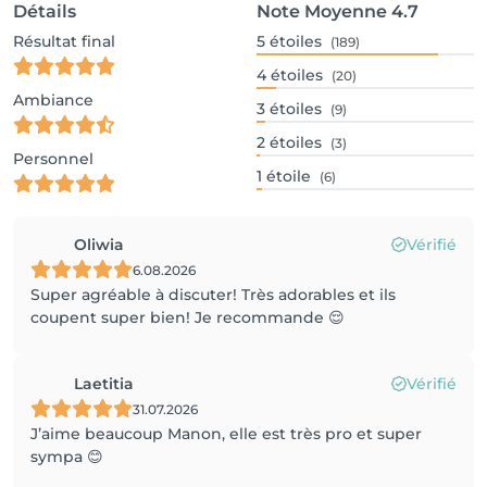
Détails
Note Moyenne
4.7
Résultat final
5
étoiles
(189)
4
étoiles
(20)
Ambiance
3
étoiles
(9)
2
étoiles
(3)
Personnel
1
étoile
(6)
Oliwia
Vérifié
6.08.2026
Super agréable à discuter! Très adorables et ils
coupent super bien! Je recommande 😌
Laetitia
Vérifié
31.07.2026
J’aime beaucoup Manon, elle est très pro et super
sympa 😊