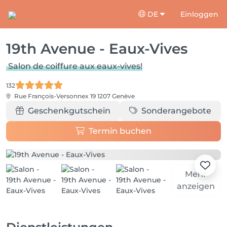
DE
Einloggen
19th Avenue - Eaux-Vives
Salon de coiffure aux eaux-vives!
132
Rue François-Versonnex 19
1207 Genève
Geschenkgutschein
Sonderangebote
Termin buchen
Mehr
anzeigen