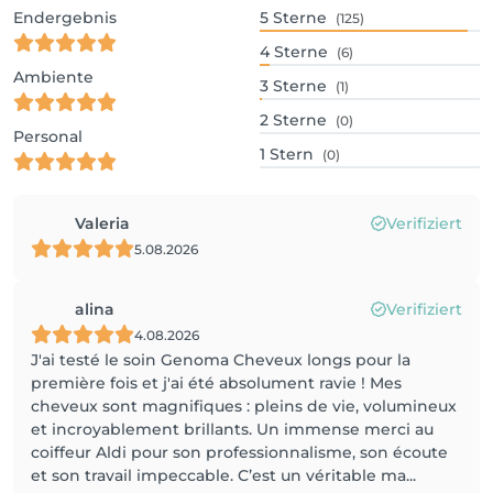
Endergebnis
5
Sterne
(125)
4
Sterne
(6)
Ambiente
3
Sterne
(1)
2
Sterne
(0)
Personal
1
Stern
(0)
Valeria
Verifiziert
5.08.2026
alina
Verifiziert
4.08.2026
J'ai testé le soin Genoma Cheveux longs pour la
première fois et j'ai été absolument ravie ! Mes
cheveux sont magnifiques : pleins de vie, volumineux
et incroyablement brillants. Un immense merci au
coiffeur Aldi pour son professionnalisme, son écoute
et son travail impeccable. C’est un véritable ma...