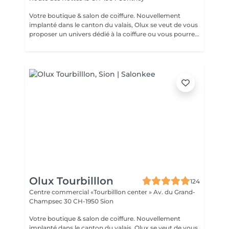
Votre boutique & salon de coiffure. Nouvellement
implanté dans le canton du valais, Olux se veut de vous
proposer un univers dédié à la coiffure ou vous pourrez
profiter d'un moment de détente, de conseils et de
soins prodigués par nos professionnels. Vous trouverez,
une boutique dédiée avec les plus grands marques
comme Alfaro Professionnel suisse , Authentique
Beauty vous permettant de sublimer votre cheveux.
Venez nous rencontrer dans notre concept salon-
boutique au forum des alpes ä Conthey.
Olux Tourbilllon
124
Centre commercial «Tourbilllon center » Av. du Grand-
Champsec 30
CH-1950 Sion
Votre boutique & salon de coiffure. Nouvellement
implanté dans le canton du valais, Olux se veut de vous