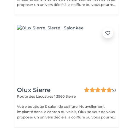
proposer un univers dédié à la coiffure ou vous pourrez
profiter d'un moment de détente, de conseils et de
soins prodigués par nos professionnels. Vous trouverez,
une boutique dédiée avec les plus grande marque du
pays Alfaro Professionnel suisse , Authentique Beauty
vous permettant de sublimer votre cheveux. Venez
nous rencontrer dans notre concept salon-boutique au
centre migros tourbillon sion.
Olux Sierre
53
Route des Lacustres 1
3960 Sierre
Votre boutique & salon de coiffure. Nouvellement
implanté dans le canton du valais, Olux se veut de vous
proposer un univers dédié à la coiffure ou vous pourrez
profiter d'un moment de détente, de conseils et de
soins prodigués par nos professionnels. Vous trouverez,