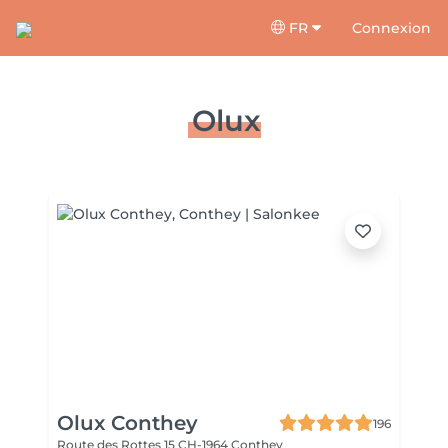
FR
Connexion
Olux
Olux Conthey
196
Route des Rottes 15
CH-1964 Conthey