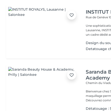
INSTITUT
Rue de Genève 1
Une sophistication 
Lausanne, INSTITUT ROYALYS incarne l'excellence esth
un cadre dédié au
Design du sour
Detatouage ch
Saranda 
Academy
Chemin du Viadu
Bienvenue chez 
maquillage perma
Découvrez comme
Détatouage : 