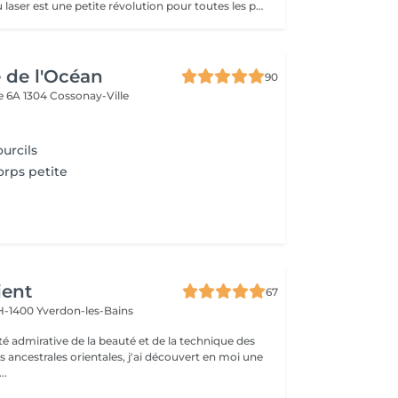
Le détatouage au laser est une petite révolution pour toutes les personnes désireuses de se débarrasser définitivement de leur maquillage permanent ou plus simplement mécontentes du résultat d'un maquillage semi-permanent. Résultat visible dès la première séance, puis progressif dans le temps. La pigmentation va s'éclaircir et ensuite disparaître au fil des séances. Cette technique est efficace sur toutes les couleurs de pigmentation. Vous pouvez faire une teinture des sourcils droit derrière la séance S'effectue toutes les 4 à 6 semaines. Nombre de séance en fonction des besoins.
 de l'Océan
90
e 6A
1304 Cossonay-Ville
urcils
rps petite
ient
67
-1400 Yverdon-les-Bains
té admirative de la beauté et de la technique des
 ancestrales orientales, j'ai découvert en moi une
..