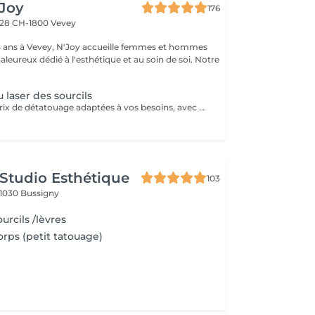
'Joy
176
 28
CH-1800 Vevey
4 ans à Vevey, N'Joy accueille femmes et hommes
eureux dédié à l'esthétique et au soin de soi. Notre
.
 laser des sourcils
Découvrez nos prix de détatouage adaptées à vos besoins, avec des prix clairs et compétitifs, pour vous permettre de prendre une décision en toute sérénité.
Studio Esthétique
103
1030 Bussigny
rcils /lèvres
rps (petit tatouage)