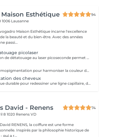
 Maison Esthétique
94
0
1006 Lausanne
vogadro Maison Esthétique incarne l'excellence
de la beauté et du bien-être. Avec des années
ne passi...
tatouage picolaser
Notre consultation de détatouage au laser picoseconde permet d'évaluer votre tatouage et de déterminer le protocole de traitement le plus adapté. Nous analysons la taille, les couleurs, la profondeur du pigment ainsi que votre type de peau afin d'estimer le nombre de séances nécessaires et les résultats attendus. Un test laser peut être réalisé lors de la consultation pour vérifier la réaction de votre peau. Nous vous expliquons également le déroulement du traitement, les précautions à prendre et répondons à toutes vos questions afin de garantir un traitement sûr et efficace.
Technique de dermopigmentation pour harmoniser la couleur de la peau et atténuer visiblement les vergetures, cicatrices et tâches de manière permanente. Pour un devis personnalisé, merci de nous envoyer des photos récentes et nettes de la zone à traiter (prises à la lumière naturelle, sans filtre) par WhatsApp. Nous vous contacterons rapidement.
ation des cheveux
Solution esthétique durable pour redessiner une ligne capillaire, densifier les zones clairsemées ou camoufler une calvitie. Pour un devis sur mesure, merci de nous envoyer des photos récentes du cuir chevelu (prises à la lumière naturelle, de face et de profil). Nous vous répondrons rapidement avec une proposition adaptée à vos besoins.
s David - Renens
74
il 8
1020 Renens VD
David RENENS, la coiffure est une forme
onnelle. Inspirés par la philosophie historique de
 qui a r...