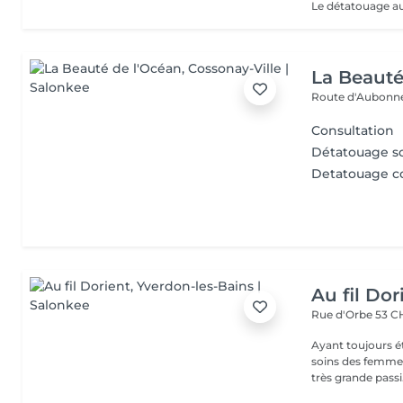
La Beauté
Route d'Aubonn
Consultation
Détatouage so
Detatouage co
Au fil Dor
Rue d'Orbe 53
CH
Ayant toujours é
soins des femmes
très grande passi.