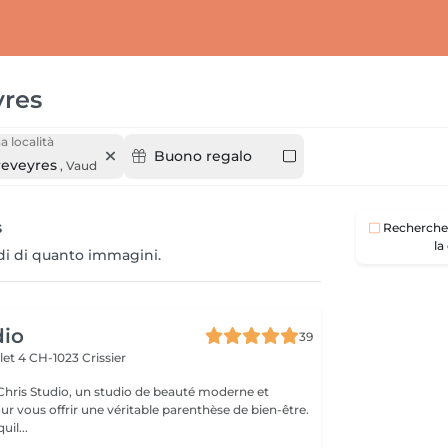
res
a località
Buono regalo
eveyres
,
Vaud
s
Recherche 
la
odi di quanto immagini.
dio
39
let 4
CH-1023 Crissier
hris Studio, un studio de beauté moderne et
r vous offrir une véritable parenthèse de bien-être.
uil...