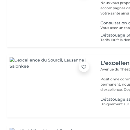
Nous vous propo
accompagnés des
votre santé ainsi 
Consultation
Détatouage 
Tarifs 100fr la d
L'excelle
Avenue du Théât
Positionné comm
permanent, nous 
d'excel
Détatouage sa
Uniquement sur le