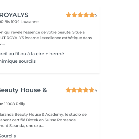
 ROYALYS
5
00 Bis
1004 Lausanne
qui révèle l'essence de votre beauté. Situé à
étique dans
 ...
cil au fil ou à la cire + henné
imique sourcils
Beauty House &
4
c 1
1008 Prilly
Saranda Beauty House & Academy, le studio de
nent certifié Biotek en Suisse Romande.
nt Saranda, une exp...
Sourcils