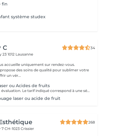
 fin
nfant système studex
y C
34
y 23
1012 Lausanne
ous accueille uniquement sur rendez-vous.
ropose des soins de qualité pour sublimer votre
rir un vér...
ser ou Acides de fruits
*à convenir selon évaluation. Le tarif indiqué correspond à une séance.
uage laser ou acide de fruit
Esthétique
268
y 7
CH-1023 Crissier