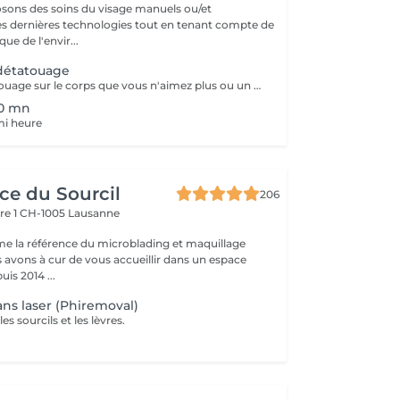
sons des soins du visage manuels ou/et
 dernières technologies tout en tenant compte de
que de l'envir...
 détatouage
Vous avez un tatouage sur le corps que vous n'aimez plus ou un maquillage permanent des sourcils qui a changé de couleur ou que vous n'aimez plus! Avec notre laser NDYAG il est possible d'éliminer les pigments de votre tatouage. Les 50fr vous seront remboursé lors de votre 1ère séance de détatouage.
30 mn
emi heure
nce du Sourcil
206
re 1
CH-1005 Lausanne
e la référence du microblading et maquillage
avons à cur de vous accueillir dans un espace
lence. Depuis 2014 ...
ns laser (Phiremoval)
s sourcils et les lèvres.