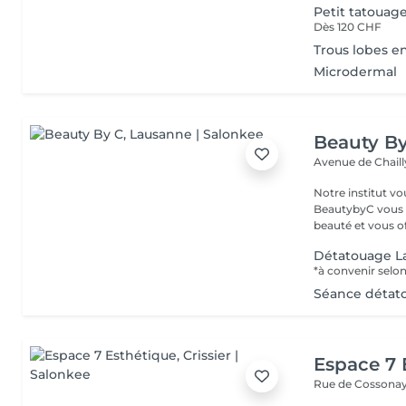
Petit tatouage
Dès 120 CHF
Trous lobes e
Microdermal
Beauty B
Avenue de Chaill
Notre institut v
BeautybyC vous p
beauté et vous off
Détatouage La
Séance détato
Espace 7 
Rue de Cossona