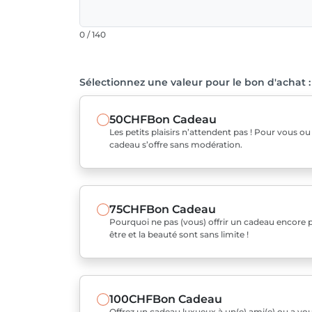
0 / 140
Sélectionnez une valeur pour le bon d'achat :
50CHF
Bon Cadeau
Les petits plaisirs n’attendent pas ! Pour vous o
cadeau s’offre sans modération.
75CHF
Bon Cadeau
Pourquoi ne pas (vous) offrir un cadeau encore pl
être et la beauté sont sans limite !
100CHF
Bon Cadeau
Offrez un cadeau luxueux à un(e) ami(e) ou a v