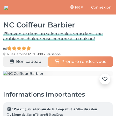
FR
Connexion
NC Coiffeur Barbier
Bienvenue dans un salon chaleureux dans une
ambiance chaleureuse comme à la maison!
96
Rue Caroline 12
CH-1003 Lausanne
Bon cadeau
Prendre rendez-vous
Informations importantes
🅿️ : 𝐏𝐚𝐫𝐤𝐢𝐧𝐠 𝐬𝐨𝐮𝐬-𝐭𝐞𝐫𝐫𝐚𝐢𝐧 𝐝𝐞 𝐥𝐚 𝐂𝐨𝐨𝐩 𝐬𝐢𝐭𝐮𝐞́ 𝐚̀ 𝟓𝟎𝐦 𝐝𝐮 𝐬𝐚𝐥𝐨𝐧

🚏 : 𝐋𝐢𝐠𝐧𝐞 𝐝𝐞 𝐁𝐮𝐬 𝐧°𝟔, 𝐚𝐫𝐫𝐞̂𝐭 𝐁𝐞𝐬𝐬𝐢𝐞̀𝐫𝐞𝐬