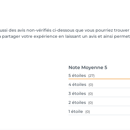
aussi des avis non-vérifiés ci-dessous que vous pourriez trouver
partager votre expérience en laissant un avis et ainsi permettr
Note Moyenne
5
5
étoiles
(27)
4
étoiles
(0)
3
étoiles
(0)
2
étoiles
(0)
1
étoile
(0)