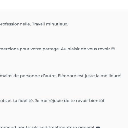
ofessionnelle. Travail minutieux.
ercions pour votre partage. Au plaisir de vous revoir 🌸
es mains de personne d’autre. Eléonore est juste la meilleure!
s et ta fidélité. Je me réjouie de te revoir bientôt
commend her facials and treatments in general. ❤️