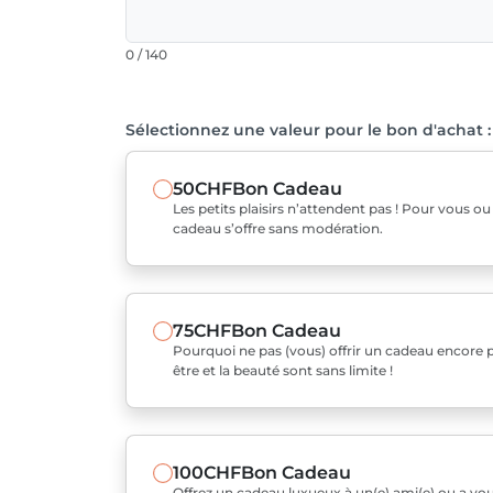
0 / 140
Sélectionnez une valeur pour le bon d'achat :
50CHF
Bon Cadeau
Les petits plaisirs n’attendent pas ! Pour vous o
cadeau s’offre sans modération.
75CHF
Bon Cadeau
Pourquoi ne pas (vous) offrir un cadeau encore pl
être et la beauté sont sans limite !
100CHF
Bon Cadeau
Offrez un cadeau luxueux à un(e) ami(e) ou a v