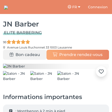
FR
Connexion
JN Barber
ELITE BARBERING
95
Avenue Louis Ruchonnet 33
1003 Lausanne
Bon cadeau
Prendre rendez-vous
Informations importantes
  🅿️   : Montbenon à 2 min à pied
