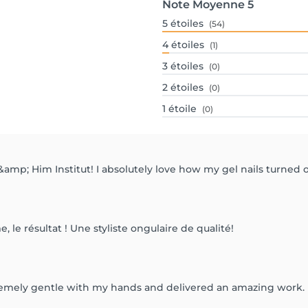
Note Moyenne
5
5
étoiles
(54)
4
étoiles
(1)
3
étoiles
(0)
2
étoiles
(0)
1
étoile
(0)
amp; Him Institut! I absolutely love how my gel nails turned
me, le résultat ! Une styliste ongulaire de qualité!
mely gentle with my hands and delivered an amazing work. I’