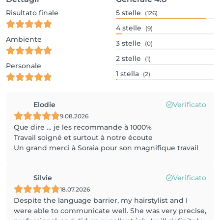
Risultato finale
5
stelle
(126)
4
stelle
(9)
Ambiente
3
stelle
(0)
2
stelle
(1)
Personale
1
stella
(2)
Elodie
Verificato
9.08.2026
Que dire … je les recommande à 1000%
Travail soigné et surtout à notre écoute
Un grand merci à Soraia pour son magnifique travail
Silvie
Verificato
18.07.2026
Despite the language barrier, my hairstylist and I
were able to communicate well. She was very precise,