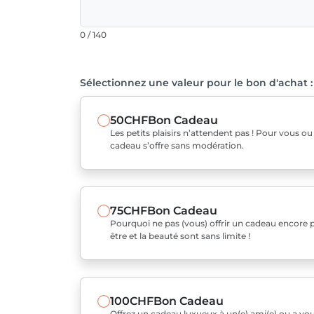
0 / 140
Sélectionnez une valeur pour le bon d'achat :
50CHF
Bon Cadeau
Les petits plaisirs n’attendent pas ! Pour vous o
cadeau s’offre sans modération.
75CHF
Bon Cadeau
Pourquoi ne pas (vous) offrir un cadeau encore pl
être et la beauté sont sans limite !
100CHF
Bon Cadeau
Offrez un cadeau luxueux à un(e) ami(e) ou a v