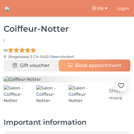
EN
Login
Coiffeur-Notter
93
Ringstrasse 3
CH-5452 Oberrohrdorf
Gift voucher
Book appointment
Show
more
Important information