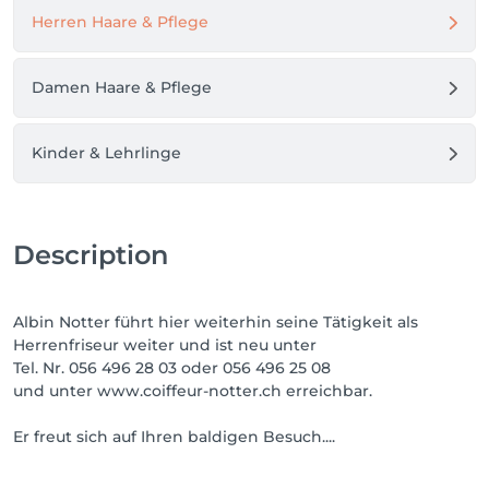
karin.ch    oder 056 496 25 08  Termine buchen. 

Herren Haare & Pflege
Es bedienen Sie:

Karin Eichmann,  Cornelia Lochinger, Vanessa und 
Melanie

Damen Haare & Pflege
Stets ist es mein Ziel, dass nach meiner Arbeit der 
Kunde zufrieden ist.

Kinder & Lehrlinge
Ich freue mich sehr, noch einige Zeit für meine 
geschätzten Kunden da zu sein...

Description
Albin Notter führt hier weiterhin seine Tätigkeit als
Herrenfriseur weiter und ist neu unter
Tel. Nr. 056 496 28 03 oder 056 496 25 08
und unter www.coiffeur-notter.ch erreichbar.
Er freut sich auf Ihren baldigen Besuch....