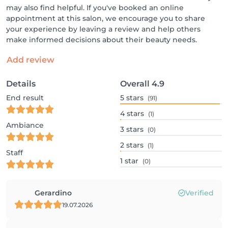
may also find helpful. If you've booked an online
appointment at this salon, we encourage you to share
your experience by leaving a review and help others
make informed decisions about their beauty needs.
Add review
Details
Overall
4.9
End result
5
stars
(91)
4
stars
(1)
Ambiance
3
stars
(0)
2
stars
(1)
Staff
1
star
(0)
Gerardino
Verified
19.07.2026