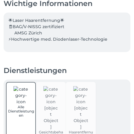
Wichtige Informationen
🌟Laser Haarentfernung🌟

🧾BAG/V-NISSG zertifiziert

     AMSG Zürich

⚡️Hochwertige med. Diodenlaser-Technologie

Jetzt sparen! 10% Neukundenrabatt auf alle Abos und 
Gutscheine
Dienstleistungen
Alle
Dienstleistung
en
Gesichtsbeha
Haarentfernu