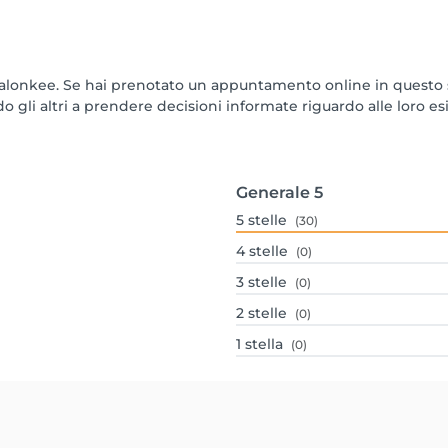
Salonkee. Se hai prenotato un appuntamento online in questo s
 gli altri a prendere decisioni informate riguardo alle loro es
Generale
5
5
stelle
(30)
4
stelle
(0)
3
stelle
(0)
2
stelle
(0)
1
stella
(0)