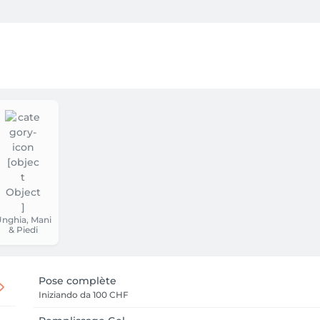
 contacter au 0768420171

nghia, Mani
& Piedi
Pose complète
Iniziando da
100 CHF