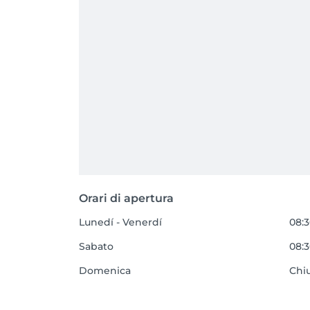
Orari di apertura
Lunedí - Venerdí
08:3
Sabato
08:3
Domenica
Chi