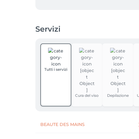
Pour plus d'informations, n'hésitez pas à me
Ana 💫
Servizi
Tutti i servizi
Cura del viso
Depilazione
U
BEAUTE DES MAINS