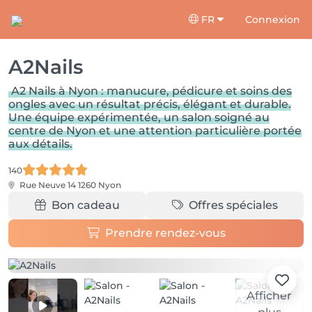
FR
Connexion
A2Nails
A2 Nails à Nyon : manucure, pédicure et soins des
ongles avec un résultat précis, élégant et durable.
Une équipe expérimentée, un salon soigné au
centre de Nyon et une attention particulière portée
aux détails.
140
Rue Neuve 14
1260 Nyon
Bon cadeau
Offres spéciales
Prendre rendez-vous
Afficher