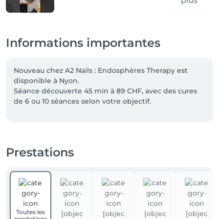
plus
Informations importantes
Nouveau chez A2 Nails : Endosphères Therapy est 
disponible à Nyon.

Séance découverte 45 min à 89 CHF, avec des cures 
de 6 ou 10 séances selon votre objectif.

Offre de bienvenue : -10% pour les nouveaux clients 
avec le code FIRST.

Prestations
Nos prestations à quatre mains peuvent désormais 
être réservées directement en ligne. Deux 
spécialistes s'occupent simultanément de vos mains 
et de vos pieds, pour une mise en beauté complète 
en moins de temps. Choisissez simplement une 
prestation « à quatre mains » lors de votre 
Toutes les
réservation.

prestations