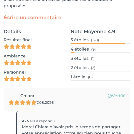
proposées.
Écrire un commentaire
Détails
Note Moyenne
4.9
Résultat final
5
étoiles
(128)
4
étoiles
(9)
Ambiance
3
étoiles
(1)
2
étoiles
(2)
Personnel
1
étoile
(0)
Chiara
Vérifié
7.08.2026
A2Nails
a répondu
:
Merci Chiara d’avoir pris le temps de partager
votre appréciation. Votre soutien nous touche