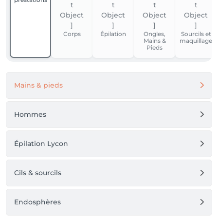
Offre non cumulable. Hors bons et cartes cadeaux.
Corps
Épilation
Ongles,
Sourcils et
Mains &
maquillage
Pieds
Mains & pieds
Hommes
Épilation Lycon
Cils & sourcils
Endosphères