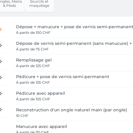
ngles, Mains
Sourcils et
& Pieds
maquillage
Dépose + manucure + pose de vernis semi-permanen
À partir de
100 CHF
Dépose de vernis semi-permanent (sans manucure) + 
À partir de
75 CHF
Remplissage gel
À partir de
125 CHF
Pédicure + pose de vernis semi-permanent
À partir de
135 CHF
Pédicure avec appareil
À partir de
105 CHF
Reconstruction d'un ongle naturel main (par ongle)
10 CHF
Manucure avec appareil
À partir de
70 CHF