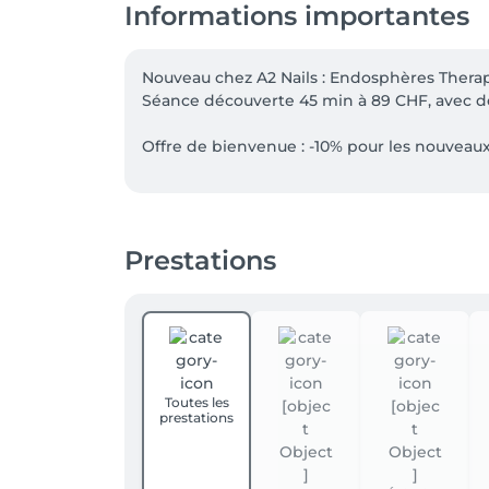
Informations importantes
Nouveau chez A2 Nails : Endosphères Therapy
Séance découverte 45 min à 89 CHF, avec des
Offre de bienvenue : -10% pour les nouveaux 
Nos prestations à quatre mains peuvent dés
et de vos pieds, pour une mise en beauté c
réservation.

Prestations
Offre non cumulable. Hors bons et cartes c
Toutes les
prestations