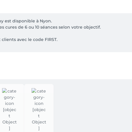
 est disponible à Nyon.

 cures de 6 ou 10 séances selon votre objectif.

clients avec le code FIRST.

ormais être réservées directement en ligne. Deux spécialist
omplète en moins de temps. Choisissez simplement une prestat
adeaux.