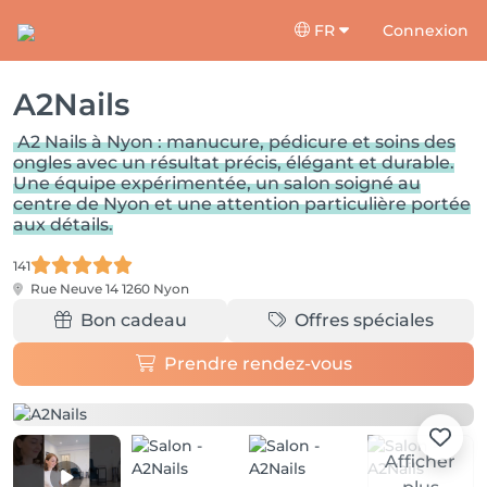
FR
Connexion
A2Nails
A2 Nails à Nyon : manucure, pédicure et soins des
ongles avec un résultat précis, élégant et durable.
Une équipe expérimentée, un salon soigné au
centre de Nyon et une attention particulière portée
aux détails.
141
Rue Neuve 14
1260 Nyon
Bon cadeau
Offres spéciales
Prendre rendez-vous
Afficher