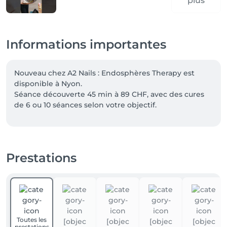
plus
Informations importantes
Nouveau chez A2 Nails : Endosphères Therapy est 
disponible à Nyon.

Séance découverte 45 min à 89 CHF, avec des cures 
de 6 ou 10 séances selon votre objectif.

Offre de bienvenue : -10% pour les nouveaux clients 
avec le code FIRST.

Prestations
Nos prestations à quatre mains peuvent désormais 
être réservées directement en ligne. Deux 
spécialistes s'occupent simultanément de vos mains 
et de vos pieds, pour une mise en beauté complète 
en moins de temps. Choisissez simplement une 
prestation « à quatre mains » lors de votre 
Toutes les
réservation.

prestations