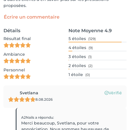
proposées.
Écrire un commentaire
Détails
Note Moyenne
4.9
Résultat final
5
étoiles
(129)
4
étoiles
(9)
Ambiance
3
étoiles
(1)
2
étoiles
(2)
Personnel
1
étoile
(0)
Svetlana
Vérifié
8.08.2026
A2Nails
a répondu
:
Merci beaucoup, Svetlana, pour votre
appréciation. Nous sommes heureuses de