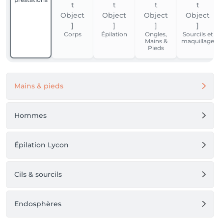
Offre non cumulable. Hors bons et cartes cadeaux.
Corps
Épilation
Ongles,
Sourcils et
Mains &
maquillage
Pieds
Mains & pieds
Hommes
Épilation Lycon
Cils & sourcils
Endosphères