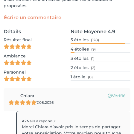
proposées.
Écrire un commentaire
Détails
Note Moyenne
4.9
Résultat final
5
étoiles
(128)
4
étoiles
(9)
Ambiance
3
étoiles
(1)
2
étoiles
(2)
Personnel
1
étoile
(0)
Chiara
Vérifié
7.08.2026
A2Nails
a répondu
:
Merci Chiara d’avoir pris le temps de partager
votre appréciation. Votre soutien nous touche