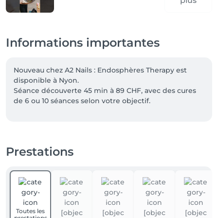
plus
Informations importantes
Nouveau chez A2 Nails : Endosphères Therapy est 
disponible à Nyon.

Séance découverte 45 min à 89 CHF, avec des cures 
de 6 ou 10 séances selon votre objectif.

Offre de bienvenue : -10% pour les nouveaux clients 
avec le code FIRST.

Prestations
Nos prestations à quatre mains peuvent désormais 
être réservées directement en ligne. Deux 
spécialistes s'occupent simultanément de vos mains 
et de vos pieds, pour une mise en beauté complète 
en moins de temps. Choisissez simplement une 
prestation « à quatre mains » lors de votre 
Toutes les
réservation.

prestations