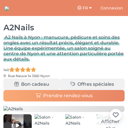
FR
Connexion
A2Nails
A2 Nails à Nyon : manucure, pédicure et soins des
ongles avec un résultat précis, élégant et durable.
Une équipe expérimentée, un salon soigné au
centre de Nyon et une attention particulière portée
aux détails.
140
Rue Neuve 14
1260 Nyon
Bon cadeau
Offres spéciales
Prendre rendez-vous
Afficher