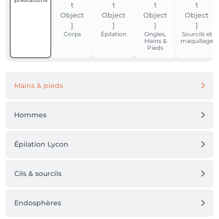
Offre non cumulable. Hors bons et cartes cadeaux.
Corps
Épilation
Ongles,
Sourcils et
Mains &
maquillage
Pieds
Mains & pieds
Hommes
Épilation Lycon
Cils & sourcils
Endosphères