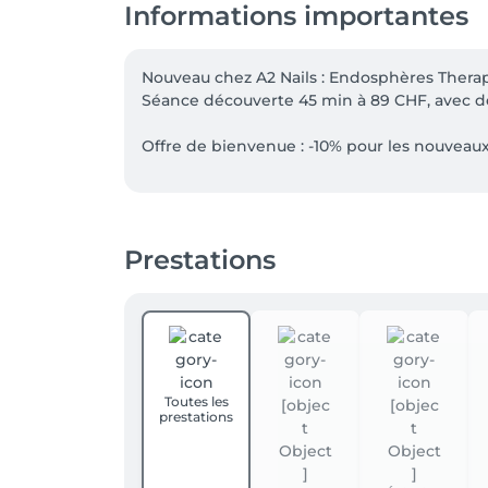
Informations importantes
Nouveau chez A2 Nails : Endosphères Therapy
Séance découverte 45 min à 89 CHF, avec des
Offre de bienvenue : -10% pour les nouveaux 
Nos prestations à quatre mains peuvent dés
et de vos pieds, pour une mise en beauté c
réservation.

Prestations
Offre non cumulable. Hors bons et cartes c
Toutes les
prestations