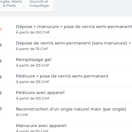
ngles, Mains
Sourcils et
& Pieds
maquillage
Dépose + manucure + pose de vernis semi-permanen
À partir de
100 CHF
Dépose de vernis semi-permanent (sans manucure) + 
À partir de
75 CHF
Remplissage gel
À partir de
125 CHF
Pédicure + pose de vernis semi-permanent
À partir de
135 CHF
Pédicure avec appareil
À partir de
105 CHF
Reconstruction d'un ongle naturel main (par ongle)
10 CHF
Manucure avec appareil
À partir de
70 CHF