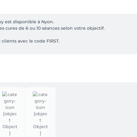
 est disponible à Nyon.

 cures de 6 ou 10 séances selon votre objectif.

clients avec le code FIRST.

ormais être réservées directement en ligne. Deux spécialist
omplète en moins de temps. Choisissez simplement une prestat
adeaux.