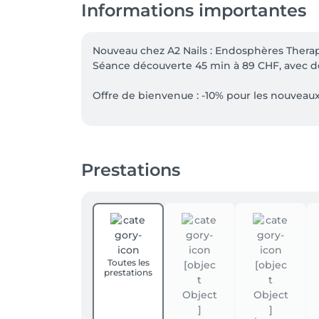
Informations importantes
Nouveau chez A2 Nails : Endosphères Therapy
Séance découverte 45 min à 89 CHF, avec des
Offre de bienvenue : -10% pour les nouveaux 
Nos prestations à quatre mains peuvent dés
et de vos pieds, pour une mise en beauté c
réservation.

Prestations
Offre non cumulable. Hors bons et cartes c
Toutes les
prestations