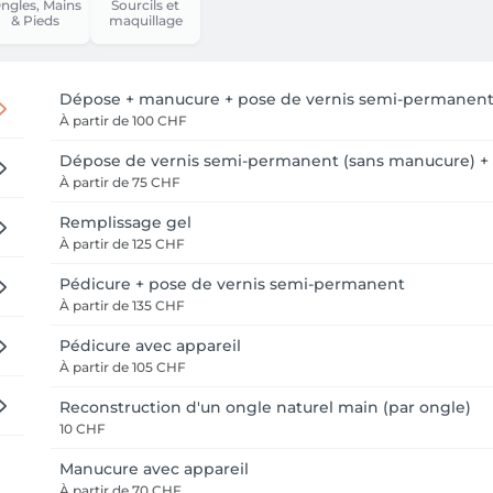
ngles, Mains
Sourcils et
& Pieds
maquillage
Dépose + manucure + pose de vernis semi-permanen
À partir de
100 CHF
Dépose de vernis semi-permanent (sans manucure) + 
À partir de
75 CHF
Remplissage gel
À partir de
125 CHF
Pédicure + pose de vernis semi-permanent
À partir de
135 CHF
Pédicure avec appareil
À partir de
105 CHF
Reconstruction d'un ongle naturel main (par ongle)
10 CHF
Manucure avec appareil
À partir de
70 CHF