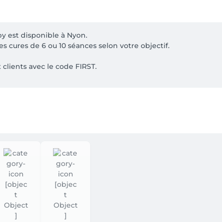
 est disponible à Nyon.

 cures de 6 ou 10 séances selon votre objectif.

clients avec le code FIRST.

ormais être réservées directement en ligne. Deux spécialist
omplète en moins de temps. Choisissez simplement une prestat
adeaux.