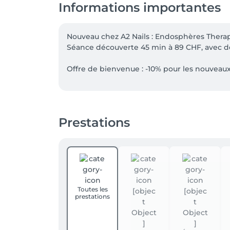
Informations importantes
Nouveau chez A2 Nails : Endosphères Therapy
Séance découverte 45 min à 89 CHF, avec des
Offre de bienvenue : -10% pour les nouveaux 
Nos prestations à quatre mains peuvent dés
et de vos pieds, pour une mise en beauté c
réservation.

Prestations
Offre non cumulable. Hors bons et cartes c
Toutes les
prestations