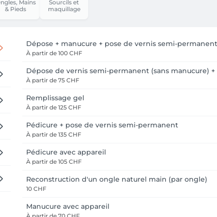
ngles, Mains
Sourcils et
& Pieds
maquillage
Dépose + manucure + pose de vernis semi-permanen
À partir de
100 CHF
Dépose de vernis semi-permanent (sans manucure) + 
À partir de
75 CHF
Remplissage gel
À partir de
125 CHF
Pédicure + pose de vernis semi-permanent
À partir de
135 CHF
Pédicure avec appareil
À partir de
105 CHF
Reconstruction d'un ongle naturel main (par ongle)
10 CHF
Manucure avec appareil
À partir de
70 CHF