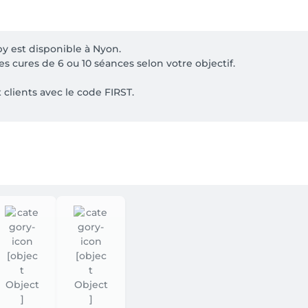
 est disponible à Nyon.

 cures de 6 ou 10 séances selon votre objectif.

clients avec le code FIRST.

ormais être réservées directement en ligne. Deux spécialist
omplète en moins de temps. Choisissez simplement une prestat
adeaux.